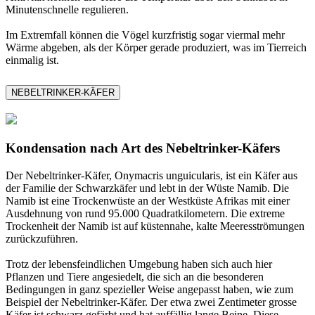
Minutenschnelle regulieren.
Im Extremfall können die Vögel kurzfristig sogar viermal mehr
Wärme abgeben, als der Körper gerade produziert, was im Tierreich
einmalig ist.
NEBELTRINKER-KÄFER
Kondensation nach Art des Nebeltrinker-Käfers
Der Nebeltrinker-Käfer, Onymacris unguicularis, ist ein Käfer aus
der Familie der Schwarzkäfer und lebt in der Wüste Namib. Die
Namib ist eine Trockenwüste an der Westküste Afrikas mit einer
Ausdehnung von rund 95.000 Quadratkilometern. Die extreme
Trockenheit der Namib ist auf küstennahe, kalte Meeresströmungen
zurückzuführen.
Trotz der lebensfeindlichen Umgebung haben sich auch hier
Pflanzen und Tiere angesiedelt, die sich an die besonderen
Bedingungen in ganz spezieller Weise angepasst haben, wie zum
Beispiel der Nebeltrinker-Käfer. Der etwa zwei Zentimeter grosse
Käfer ist schwarz gefärbt und hat auffällig lange Beine. Diese