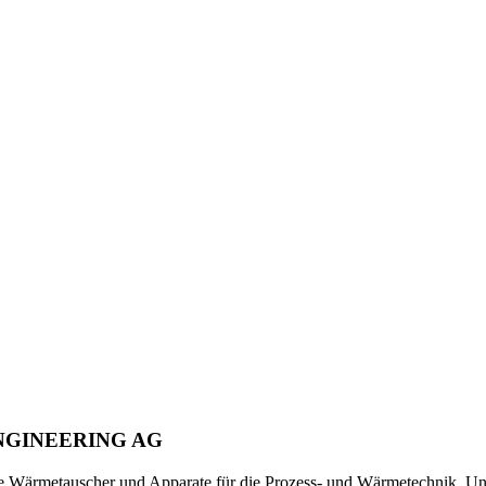
NGINEERING AG
Wärmetauscher und Apparate für die Prozess- und Wärmetechnik. Un